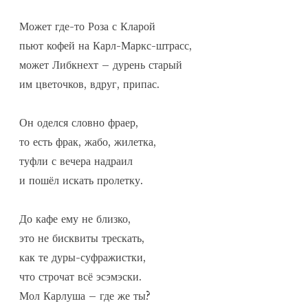
Может где-то Роза с Кларой

пьют кофей на Карл-Маркс-штрасс,

может Либкнехт – дурень старый

им цветочков, вдруг, припас.

Он оделся словно фраер,

то есть фрак, жабо, жилетка,

туфли с вечера надраил

и пошёл искать пролетку.

До кафе ему не близко,

это не бисквиты трескать,

как те дуры-суфражистки,

что строчат всё эсэмэски.

Мол Карлуша – где же ты?
