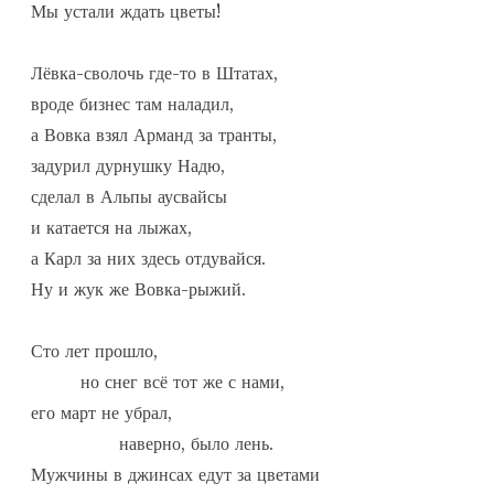
Мы устали ждать цветы!

Лёвка-сволочь где-то в Штатах,

вроде бизнес там наладил,

а Вовка взял Арманд за транты,

задурил дурнушку Надю,

сделал в Альпы аусвайсы

и катается на лыжах,

а Карл за них здесь отдувайся.

Ну и жук же Вовка-рыжий.

Сто лет прошло,

         но снег всё тот же с нами,

его март не убрал,

                наверно, было лень.

Мужчины в джинсах едут за цветами
