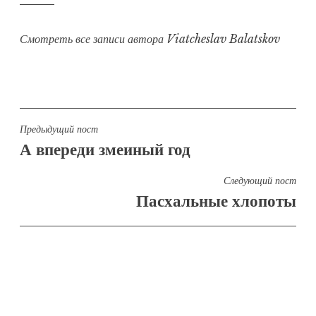
Смотреть все записи автора Viatcheslav Balatskov
Навигация
Предыдущий пост
А впереди змеиный год
по
записям
Следующий пост
Пасхальные хлопоты