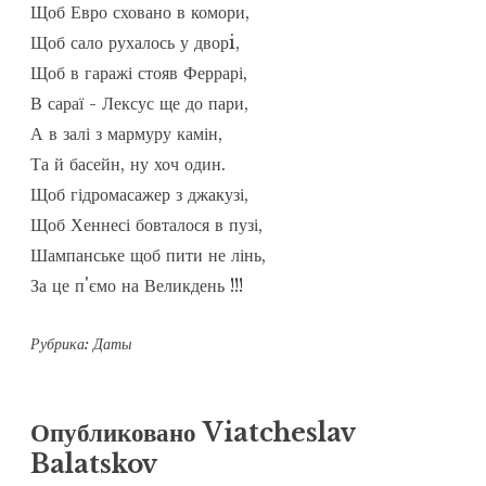
Щоб Евро сховано в комори,

Щоб сало рухалось у дворi,

Щоб в гаражі стояв Феррарі,

В сараї - Лексус ще до пари,

А в залі з мармуру камін,

Та й басейн, ну хоч один.

Щоб гідромасажер з джакузі,

Щоб Хеннесі бовталося в пузі,

Шампанське щоб пити не лінь,

Рубрика:
Даты
Опубликовано
Viatcheslav
Balatskov