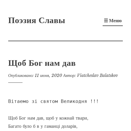
Перейти
Поэзия Славы
к
☰ Меню
содержимому
Щоб Бог нам дав
Опубликовано:
11 июня, 2020
Автор:
Viatcheslav Balatskov
Вiтаемо зi святом Великодня !!!
Щоб Бог нам дав, щоб у кожнай твари,

Багато було б в у гаманці доларів,
