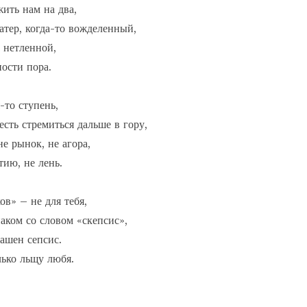
ить нам на два,

тер, когда-то вожделенный,

нетленной,

сти пора.

-то ступень,

сть стремиться дальше в гору,

не рынок, не агора,

тию, не лень.

в» – не для тебя,

аком со словом «скепсис»,

ашен сепсис.

лько льщу любя.