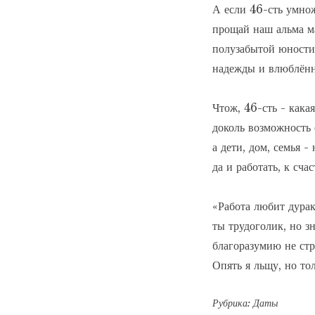
А если 46-сть умнож
прощай наш альма ма
полузабытой юности 
надежды и влюблённо
Чтож, 46-сть - какая
доколь возможность е
а дети, дом, семья - 
да и работать, к счас
«Работа любит дурако
ты трудоголик, но зн
благоразумию не стр
Опять я льщу, но то
Рубрика:
Даты