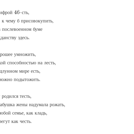
ифрой 46-сть,

 к чему б присовокупить,

 послевоенном буме

данству здесь.

орошее умножить,

ой способностью на лесть,

длунном мире есть,

можно подытожить.

родился тесть,

бабушка жены надумала рожать,

юбой семье, как кладь,

егут как честь.
