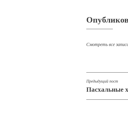
Опублико
Смотреть все запис
Навигаци
Предыдущий пост
Пасхальные 
по
записям