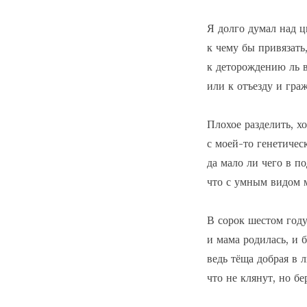
Я долго думал над ц
к чему бы привязать,
к деторождению ль в
или к отъезду и граж
Плохое разделить, х
с моей-то генетическ
да мало ли чего в по
что с умным видом 
В сорок шестом году 
и мама родилась, и 
ведь тёща добрая в л
что не клянут, но бер