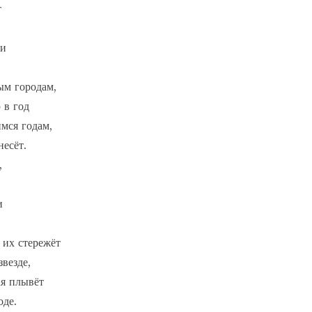


и

ым городам,

 в год

мся годам,

есёт. 







их стережёт   

везде,

ая плывёт

де. 
