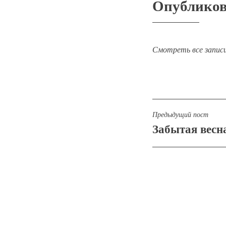
Опублико
Смотреть все запис
Навигаци
Предыдущий пост
Забытая весн
по
записям