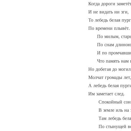
Когда дороги заметёт
И не видать ни зги,

То лебедь белая пург
По времени плывёт.

      По милым, стар
      По снам длиною
      И по промчавши
      Что память нам н
Но добегая до могил,
Молчат громады лет,
А лебедь белая пурги
Им заметает след.

       Спокойный сон 
       В земле иль на з
       Там лебедь бел
       По стынущей во