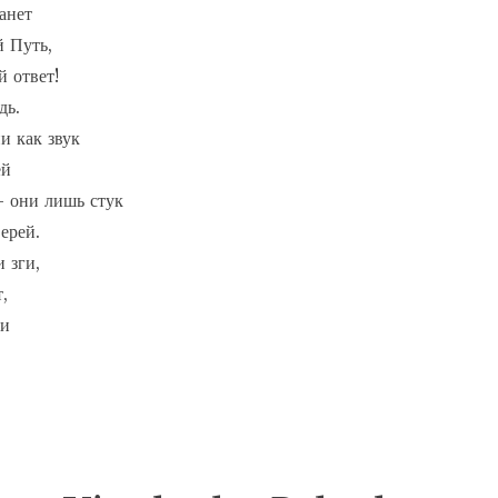
нет

 Путь,

 ответ!

ь.

и как звук

й  

 - они лишь стук

ерей.

 зги,

,

и
