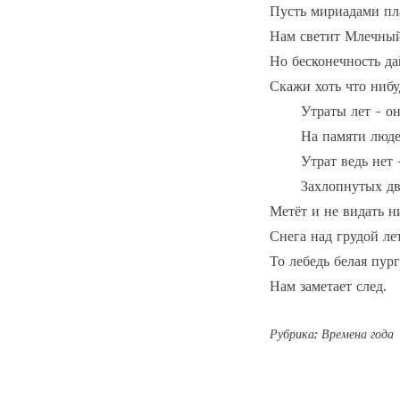
Пусть мириадами пла
Нам светит Млечный
Но бесконечность дай
Скажи хоть что нибуд
       Утраты лет - он
       На памяти люде
       Утрат ведь нет
       Захлопнутых дв
Метёт и не видать ни
Снега над грудой лет
То лебедь белая пург
Нам заметает след.
Рубрика:
Времена года