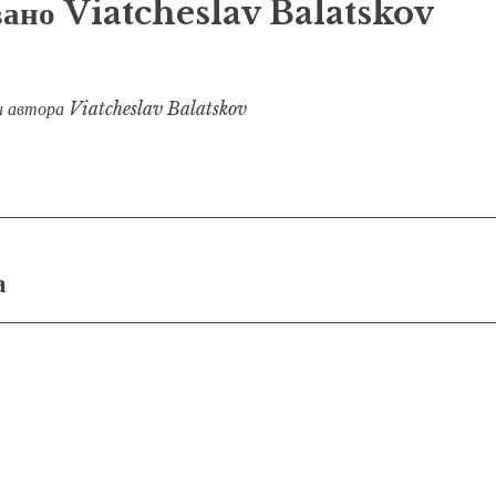
вано
Viatcheslav Balatskov
и автора Viatcheslav Balatskov
я
а