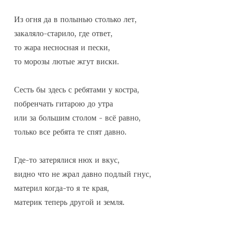
Из огня да в полынью столько лет,

закаляло-старило, где ответ,

то жара несносная и пески,

то морозы лютые жгут виски.

Сесть бы здесь с ребятами у костра,

побренчать гитарою до утра

или за большим столом - всё равно,

только все ребята те спят давно.

Где-то затерялися нюх и вкус,

видно что не жрал давно подлый гнус,

материл когда-то я те края,

материк теперь другой и земля.
