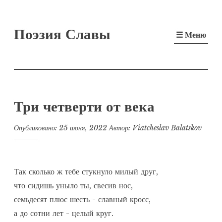
Перейти
Поэзия Славы
к
☰ Меню
содержимому
Три четверти от века
Опубликовано:
25 июня, 2022
Автор:
Viatcheslav Balatskov
Так сколько ж тебе стукнуло милый друг,

что сидишь уныло ты, свесив нос,

семьдесят плюс шесть - славный кросс,

а до сотни лет - целый круг.
